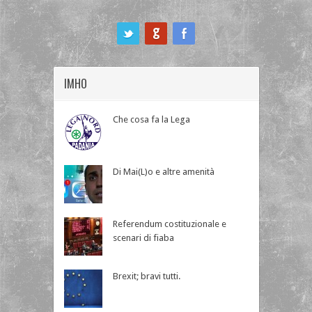
ook
IMHO
Che cosa fa la Lega
Di Mai(L)o e altre amenità
Referendum costituzionale e
scenari di fiaba
Brexit; bravi tutti.