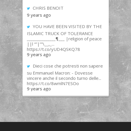
CHRIS BENOIT
9 years ago
YOU HAVE BEEN VISITED BY THE
ISLAMIC TRUCK OF TOLERANCE
______________¶___ |religion of peace
||l “”|””\__,_...
https://t.co/yUD4QSKQ78
9 years ago
Dieci cose che potresti non sapere
su Emmanuel Macron: - Dovesse
vincere anche il secondo turno delle...
https://t.co/8wmlN7ESOo
9 years ago