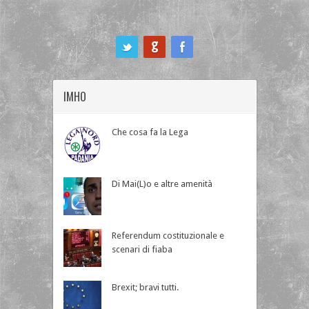
ook
IMHO
Che cosa fa la Lega
Di Mai(L)o e altre amenità
Referendum costituzionale e
scenari di fiaba
Brexit; bravi tutti.