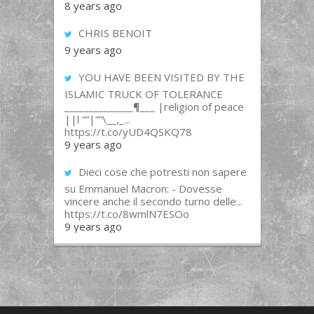
8 years ago
CHRIS BENOIT
9 years ago
YOU HAVE BEEN VISITED BY THE
ISLAMIC TRUCK OF TOLERANCE
______________¶___ |religion of peace
||l “”|””\__,_...
https://t.co/yUD4QSKQ78
9 years ago
Dieci cose che potresti non sapere
su Emmanuel Macron: - Dovesse
vincere anche il secondo turno delle...
https://t.co/8wmlN7ESOo
9 years ago