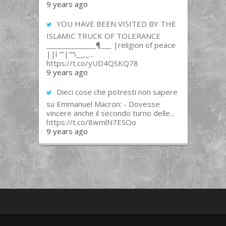
9 years ago
YOU HAVE BEEN VISITED BY THE
ISLAMIC TRUCK OF TOLERANCE
______________¶___ |religion of peace
||l “”|””\__,_...
https://t.co/yUD4QSKQ78
9 years ago
Dieci cose che potresti non sapere
su Emmanuel Macron: - Dovesse
vincere anche il secondo turno delle...
https://t.co/8wmlN7ESOo
9 years ago