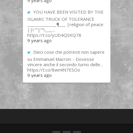
9 years ago
YOU HAVE BEEN VISITED BY THE
ISLAMIC TRUCK OF TOLERANCE
______________¶___ |religion of peace
||l “”|””\__,_...
https://t.co/yUD4QSKQ78
9 years ago
Dieci cose che potresti non sapere
su Emmanuel Macron: - Dovesse
vincere anche il secondo turno delle...
https://t.co/8wmlN7ESOo
9 years ago