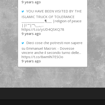
9 years ago
YOU HAVE BEEN VISITED BY THE
ISLAMIC TRUCK OF TOLERANCE
______________¶___ |religion of peace
||l “”|””\__,_...
https://t.co/yUD4QSKQ78
9 years ago
Dieci cose che potresti non sapere
su Emmanuel Macron: - Dovesse
vincere anche il secondo turno delle...
https://t.co/8wmlN7ESOo
9 years ago