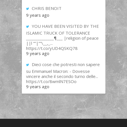
CHRIS BENOIT
9 years ago
YOU HAVE BEEN VISITED BY THE
ISLAMIC TRUCK OF TOLERANCE
______________¶___ |religion of peace
||l “”|””\__,_...
https://t.co/yUD4QSKQ78
9 years ago
Dieci cose che potresti non sapere
su Emmanuel Macron: - Dovesse
vincere anche il secondo turno delle...
https://t.co/8wmlN7ESOo
9 years ago