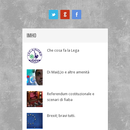
ook
IMHO
Che cosa fa la Lega
Di Mai(L)o e altre amenità
Referendum costituzionale e
scenari di fiaba
Brexit; bravi tutti.