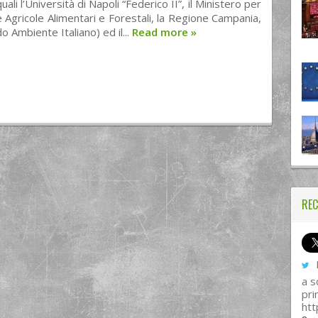
 quali l’Università di Napoli “Federico II”, il Ministero per
he Agricole Alimentari e Forestali, la Regione Campania,
do Ambiente Italiano) ed il...
Read more
»
REC
I
a s
pri
htt