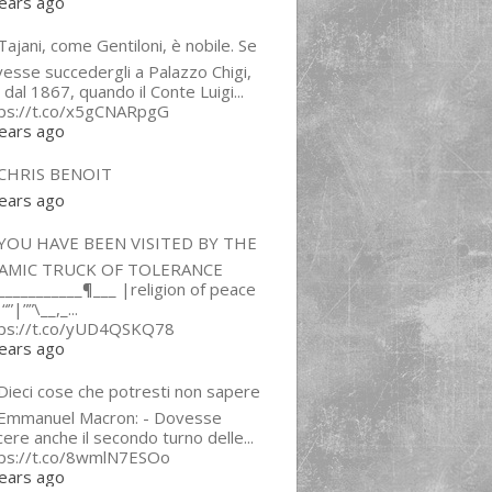
ears ago
ajani, come Gentiloni, è nobile. Se
esse succedergli a Palazzo Chigi,
 dal 1867, quando il Conte Luigi...
tps://t.co/x5gCNARpgG
ears ago
CHRIS BENOIT
ears ago
YOU HAVE BEEN VISITED BY THE
LAMIC TRUCK OF TOLERANCE
___________¶___ |religion of peace
“”|””\__,_...
tps://t.co/yUD4QSKQ78
ears ago
Dieci cose che potresti non sapere
 Emmanuel Macron: - Dovesse
cere anche il secondo turno delle...
tps://t.co/8wmlN7ESOo
ears ago