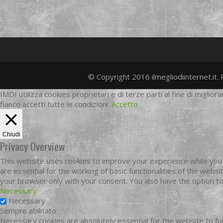
© Copyright 2016 ilmegliodiinternet.it. 
IMDI utilizza cookies proprietari e di terze parti al fine di migliora
fianco accetti tutte le condizioni.
Accetto
Chiudi
Privacy Overview
This website uses cookies to improve your experience while you 
are essential for the working of basic functionalities of the web
your browser only with your consent. You also have the option t
Necessary
Necessary
Sempre abilitato
Necessary cookies are absolutely essential for the website to fun