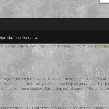
Riproduzione riservata.
twitter
googleplus
facebook
re i servizi offerti. Per ulteriori informazioni consulta la nostra
info
navigate through the website. Out of these, the cookies that ar
site. We also use third-party cookies that help us analyze and und
o opt-out of these cookies. But opting out of some of these cook
ction properly. This category only includes cookies that ensures 