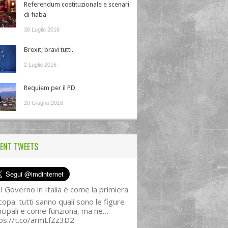
Referendum costituzionale e scenari
di fiaba
30 Luglio 2016
Brexit; bravi tutti.
2 Luglio 2016
Requiem per il PD
20 Giugno 2016
ENT TWEETS
l Governo in Italia è come la primiera
copa: tutti sanno quali sono le figure
ncipali e come funziona, ma ne…
ps://t.co/armLfZz3D2