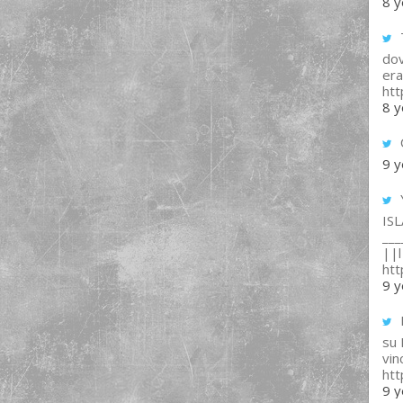
8 y
T
dov
era
ht
8 y
9 y
IS
___
||l 
ht
9 y
su
vin
ht
9 y