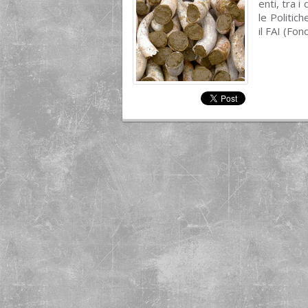
enti, tra i
le Politic
il FAI (Fon