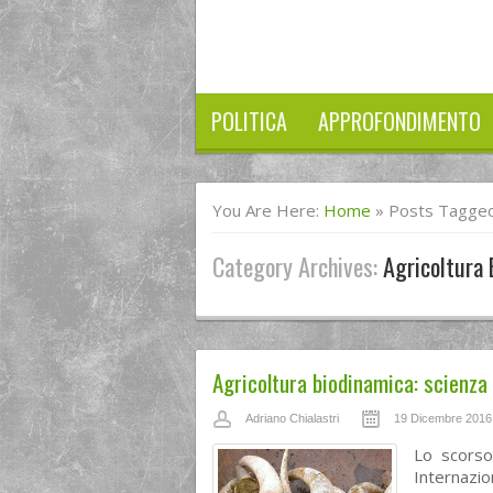
POLITICA
APPROFONDIMENTO
You Are Here:
Home
»
Posts Tagged 
Category Archives:
Agricoltura
Agricoltura biodinamica: scienza
Adriano Chialastri
19 Dicembre 2016
Lo scorso
Internazio