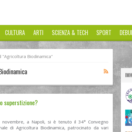
CULTURA
ARTI
SCIENZA & TECH
SPORT
DEBU
twitter
googleplus
facebook
"agricoltura Biodinamica"
 Biodinamica
IM
 o superstizione?
 novembre, a Napoli, si è tenuto il 34° Convegno
nale di Agricoltura Biodinamica, patrocinato da vari