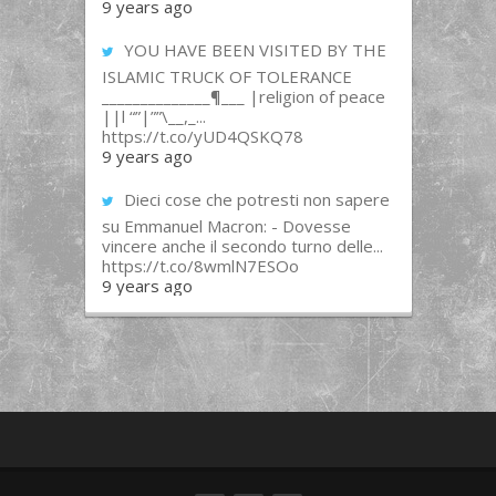
9 years ago
YOU HAVE BEEN VISITED BY THE
ISLAMIC TRUCK OF TOLERANCE
______________¶___ |religion of peace
||l “”|””\__,_...
https://t.co/yUD4QSKQ78
9 years ago
Dieci cose che potresti non sapere
su Emmanuel Macron: - Dovesse
vincere anche il secondo turno delle...
https://t.co/8wmlN7ESOo
9 years ago