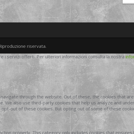
Riproduzione riservata.
twitter
googleplus
facebook
re i servizi offerti. Per ulteriori informazioni consulta la nostra
info
navigate through the website. Out of these, the cookies that ar
site. We also use third-party cookies that help us analyze and und
o opt-out of these cookies. But opting out of some of these cook
ction properly. This category only includes cookies that ensures 