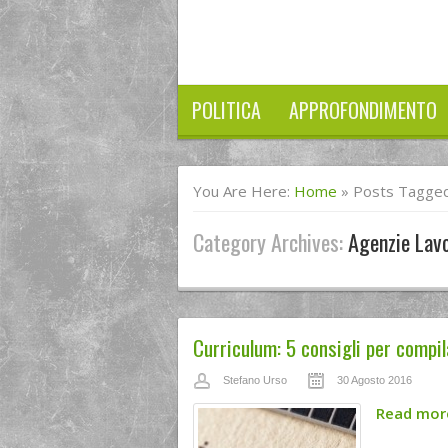
POLITICA
APPROFONDIMENTO
You Are Here:
Home
»
Posts Tagged
Category Archives:
Agenzie Lav
Curriculum: 5 consigli per compil
Stefano Urso
30 Agosto 2016
Read mo