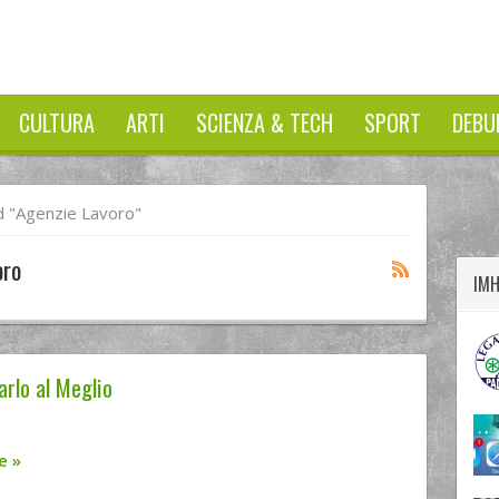
CULTURA
ARTI
SCIENZA & TECH
SPORT
DEBU
twitter
googleplus
facebook
 "agenzie Lavoro"
oro
IM
arlo al Meglio
re
»