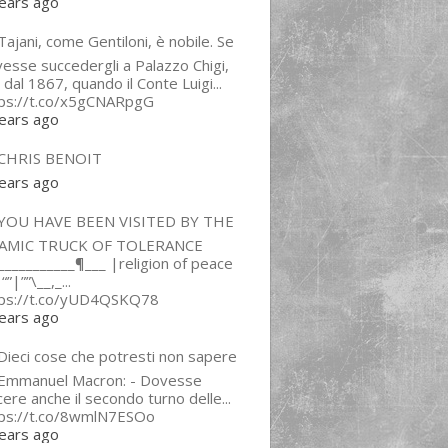
ears ago
ajani, come Gentiloni, è nobile. Se
esse succedergli a Palazzo Chigi,
 dal 1867, quando il Conte Luigi...
tps://t.co/x5gCNARpgG
ears ago
CHRIS BENOIT
ears ago
YOU HAVE BEEN VISITED BY THE
LAMIC TRUCK OF TOLERANCE
___________¶___ |religion of peace
“”|””\__,_...
tps://t.co/yUD4QSKQ78
ears ago
Dieci cose che potresti non sapere
 Emmanuel Macron: - Dovesse
cere anche il secondo turno delle...
tps://t.co/8wmlN7ESOo
ears ago