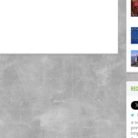
REC
I
a s
pri
htt