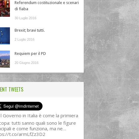
Referendum costituzionale e scenari
di fiaba
30 Luglio 2016
Brexit; bravi tutti.
2 Luglio 2016
Requiem per il PD
20 Giugno 2016
ENT TWEETS
l Governo in Italia è come la primiera
copa: tutti sanno quali sono le figure
ncipali e come funziona, ma ne…
ps://t.co/armLfZz3D2