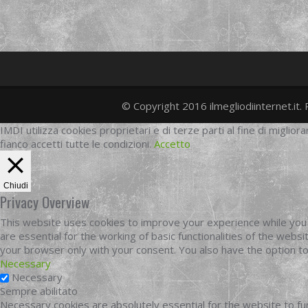
© Copyright 2016 ilmegliodiinternet.it. 
IMDI utilizza cookies proprietari e di terze parti al fine di migliora
fianco accetti tutte le condizioni.
Accetto
Chiudi
Privacy Overview
This website uses cookies to improve your experience while you 
are essential for the working of basic functionalities of the web
your browser only with your consent. You also have the option t
Necessary
Necessary
Sempre abilitato
Necessary cookies are absolutely essential for the website to fun