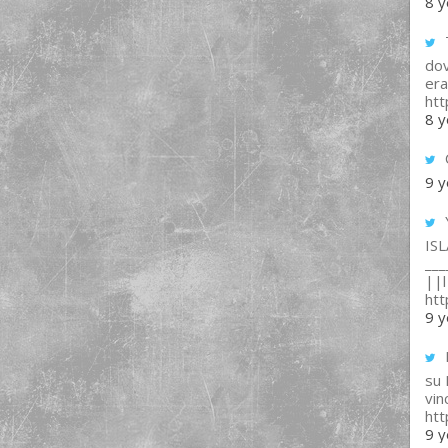
8 y
T
dov
era
ht
8 y
9 y
IS
___
||l 
ht
9 y
su
vin
ht
9 y