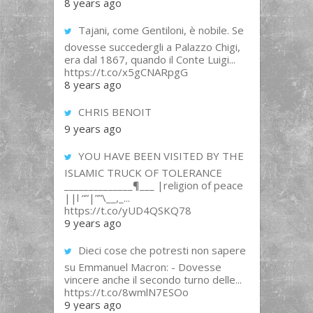
8 years ago
Tajani, come Gentiloni, è nobile. Se
dovesse succedergli a Palazzo Chigi,
era dal 1867, quando il Conte Luigi...
https://t.co/x5gCNARpgG
8 years ago
CHRIS BENOIT
9 years ago
YOU HAVE BEEN VISITED BY THE
ISLAMIC TRUCK OF TOLERANCE
______________¶___ |religion of peace
||l “”|””\__,_...
https://t.co/yUD4QSKQ78
9 years ago
Dieci cose che potresti non sapere
su Emmanuel Macron: - Dovesse
vincere anche il secondo turno delle...
https://t.co/8wmlN7ESOo
9 years ago