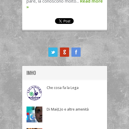
pare, la conoscono molto...
Read more
»
ook
IMHO
Che cosa fa la Lega
Di Mai(L)o e altre amenità