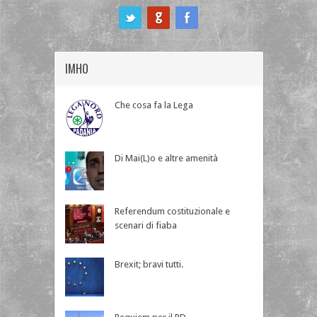
ook
IMHO
Che cosa fa la Lega
Di Mai(L)o e altre amenità
Referendum costituzionale e
scenari di fiaba
Brexit; bravi tutti.