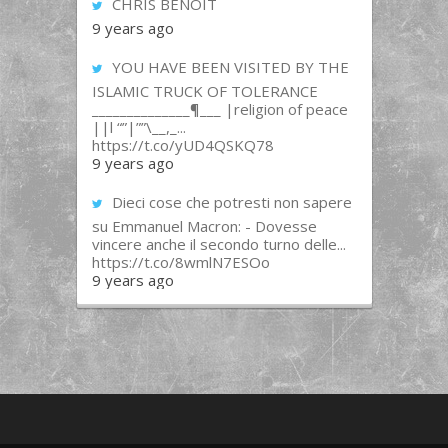
CHRIS BENOIT
9 years ago
YOU HAVE BEEN VISITED BY THE
ISLAMIC TRUCK OF TOLERANCE
______________¶___ |religion of peace
||l “”|””\__,_...
https://t.co/yUD4QSKQ78
9 years ago
Dieci cose che potresti non sapere
su Emmanuel Macron: - Dovesse
vincere anche il secondo turno delle...
https://t.co/8wmlN7ESOo
9 years ago