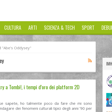
CULTURA
ARTI
SCIENZA & TECH
SPORT
DEBU
twitter
googleplus
facebook
 "abe’s Oddysey"
ey
IM
y a Tombi!, i tempi d’oro dei platform 2D
e sapete, ho talmente poco da fare che mi sono
indagare dei fenomeni culturali tipici degli anni ’90 per