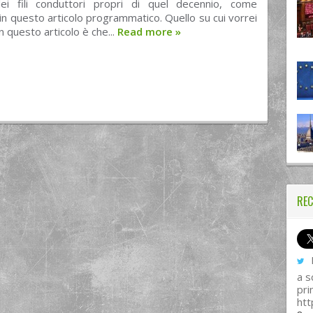
ei fili conduttori propri di quel decennio, come
 in questo articolo programmatico. Quello su cui vorrei
in questo articolo è che...
Read more
»
REC
I
a s
pri
htt