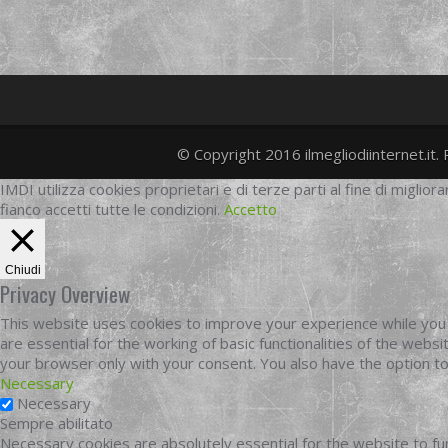
© Copyright 2016 ilmegliodiinternet.it. 
IMDI utilizza cookies proprietari e di terze parti al fine di migliora
fianco accetti tutte le condizioni.
Accetto
Chiudi
Privacy Overview
This website uses cookies to improve your experience while you 
are essential for the working of basic functionalities of the web
your browser only with your consent. You also have the option t
Necessary
Necessary
Sempre abilitato
Necessary cookies are absolutely essential for the website to fun