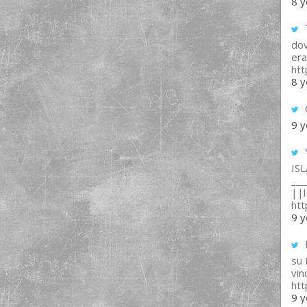
8 y
T
dov
era
ht
8 y
9 y
IS
___
||l 
ht
9 y
su
vin
ht
9 y