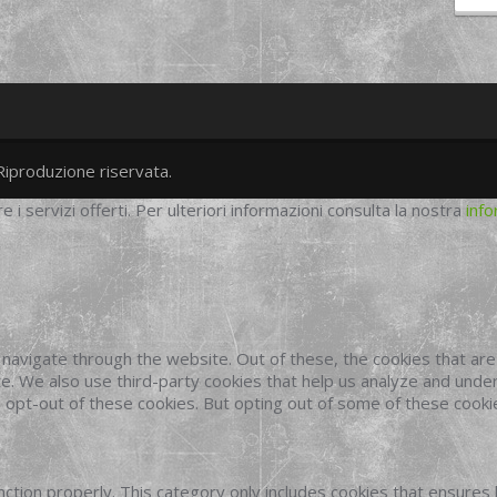
Riproduzione riservata.
twitter
googleplus
facebook
re i servizi offerti. Per ulteriori informazioni consulta la nostra
info
navigate through the website. Out of these, the cookies that ar
site. We also use third-party cookies that help us analyze and und
o opt-out of these cookies. But opting out of some of these cook
ction properly. This category only includes cookies that ensures 