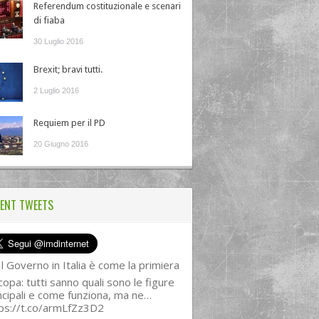
Referendum costituzionale e scenari
di fiaba
30 Luglio 2016
Brexit; bravi tutti.
2 Luglio 2016
Requiem per il PD
20 Giugno 2016
ENT TWEETS
l Governo in Italia è come la primiera
copa: tutti sanno quali sono le figure
ncipali e come funziona, ma ne…
ps://t.co/armLfZz3D2