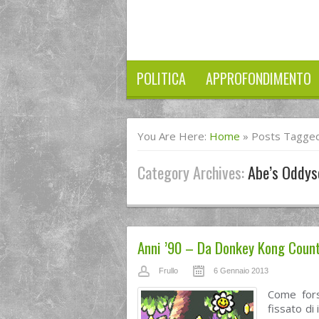
POLITICA
APPROFONDIMENTO
You Are Here:
Home
»
Posts Tagged
Category Archives:
Abe’s Oddys
Anni ’90 – Da Donkey Kong Countr
Frullo
6 Gennaio 2013
Come fors
fissato di 