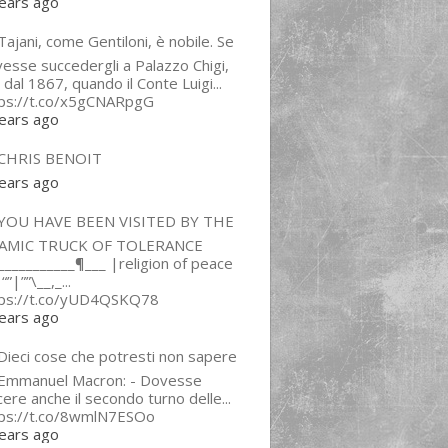
ears ago
ajani, come Gentiloni, è nobile. Se
esse succedergli a Palazzo Chigi,
 dal 1867, quando il Conte Luigi...
tps://t.co/x5gCNARpgG
ears ago
CHRIS BENOIT
ears ago
YOU HAVE BEEN VISITED BY THE
LAMIC TRUCK OF TOLERANCE
___________¶___ |religion of peace
“”|””\__,_...
tps://t.co/yUD4QSKQ78
ears ago
Dieci cose che potresti non sapere
 Emmanuel Macron: - Dovesse
cere anche il secondo turno delle...
tps://t.co/8wmlN7ESOo
ears ago