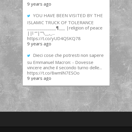
9 years ago
YOU HAVE BEEN VISITED BY THE
ISLAMIC TRUCK OF TOLERANCE
______________¶___ |religion of peace
||l “”|””\__,_...
https://t.co/yUD4QSKQ78
9 years ago
Dieci cose che potresti non sapere
su Emmanuel Macron: - Dovesse
vincere anche il secondo turno delle...
https://t.co/8wmlN7ESOo
9 years ago