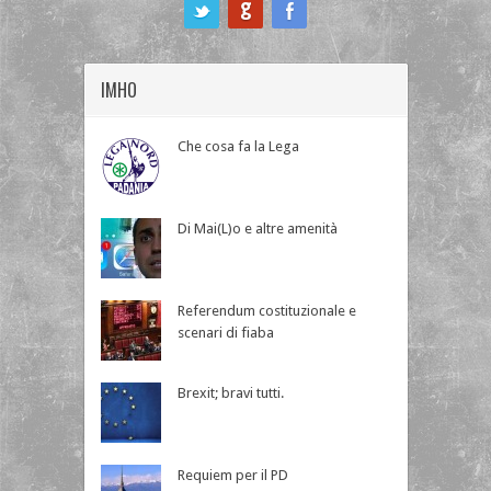
ook
IMHO
Che cosa fa la Lega
Di Mai(L)o e altre amenità
Referendum costituzionale e
scenari di fiaba
Brexit; bravi tutti.
Requiem per il PD