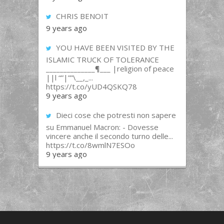
CHRIS BENOIT
9 years ago
YOU HAVE BEEN VISITED BY THE
ISLAMIC TRUCK OF TOLERANCE
______________¶___ |religion of peace
||l “”|””\__,_...
https://t.co/yUD4QSKQ78
9 years ago
Dieci cose che potresti non sapere
su Emmanuel Macron: - Dovesse
vincere anche il secondo turno delle...
https://t.co/8wmlN7ESOo
9 years ago