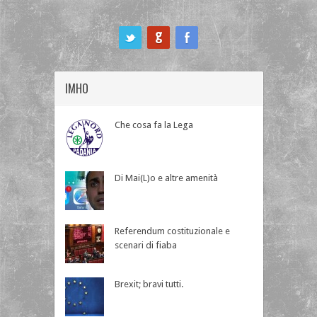
ook
IMHO
Che cosa fa la Lega
Di Mai(L)o e altre amenità
Referendum costituzionale e
scenari di fiaba
Brexit; bravi tutti.