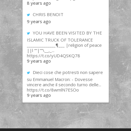
8 years ago
CHRIS BENOIT
9 years ago
YOU HAVE BEEN VISITED BY THE
ISLAMIC TRUCK OF TOLERANCE
______________¶___ |religion of peace
||l “”|””\__,_...
https://t.co/yUD4QSKQ78
9 years ago
Dieci cose che potresti non sapere
su Emmanuel Macron: - Dovesse
vincere anche il secondo turno delle...
https://t.co/8wmlN7ESOo
9 years ago