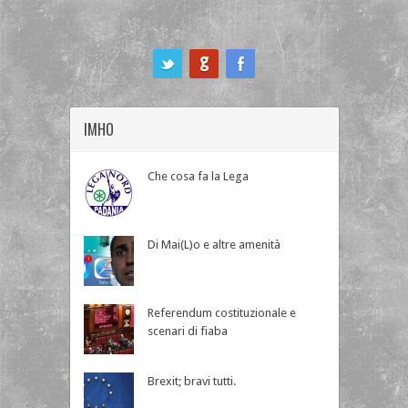
ook
IMHO
Che cosa fa la Lega
Di Mai(L)o e altre amenità
Referendum costituzionale e
scenari di fiaba
Brexit; bravi tutti.