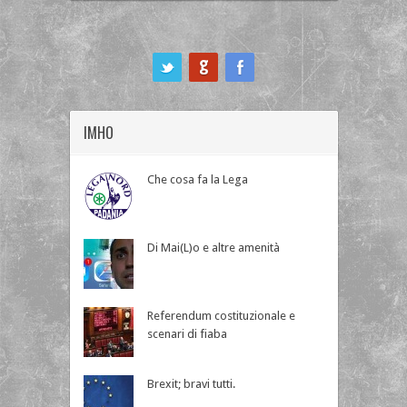
ook
IMHO
Che cosa fa la Lega
Di Mai(L)o e altre amenità
Referendum costituzionale e
scenari di fiaba
Brexit; bravi tutti.