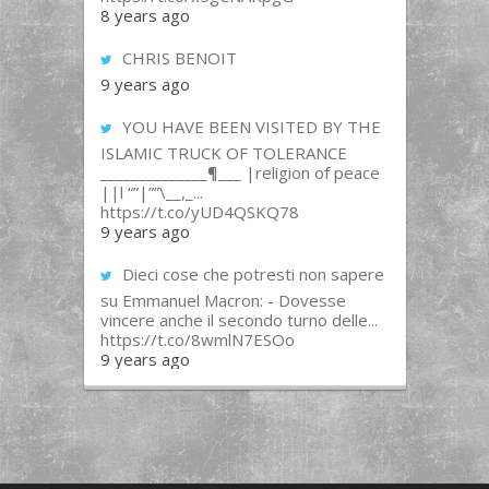
8 years ago
CHRIS BENOIT
9 years ago
YOU HAVE BEEN VISITED BY THE
ISLAMIC TRUCK OF TOLERANCE
______________¶___ |religion of peace
||l “”|””\__,_...
https://t.co/yUD4QSKQ78
9 years ago
Dieci cose che potresti non sapere
su Emmanuel Macron: - Dovesse
vincere anche il secondo turno delle...
https://t.co/8wmlN7ESOo
9 years ago