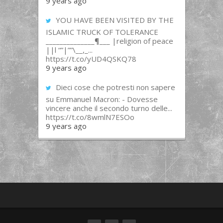
9 years ago
YOU HAVE BEEN VISITED BY THE
ISLAMIC TRUCK OF TOLERANCE
______________¶___ |religion of peace
||l “”|””\__,_...
https://t.co/yUD4QSKQ78
9 years ago
Dieci cose che potresti non sapere
su Emmanuel Macron: - Dovesse
vincere anche il secondo turno delle...
https://t.co/8wmlN7ESOo
9 years ago