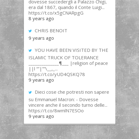
dovesse succedergli a Palazzo Chigi,
era dal 1867, quando il Conte Luigi...
https://t.co/x5gCNARpgG
8 years ago
CHRIS BENOIT
9 years ago
YOU HAVE BEEN VISITED BY THE
ISLAMIC TRUCK OF TOLERANCE
______________¶___ |religion of peace
||l “”|””\__,_...
https://t.co/yUD4QSKQ78
9 years ago
Dieci cose che potresti non sapere
su Emmanuel Macron: - Dovesse
vincere anche il secondo turno delle...
https://t.co/8wmlN7ESOo
9 years ago