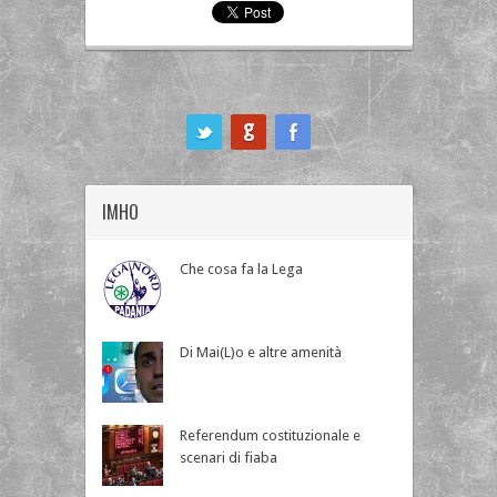
ook
IMHO
Che cosa fa la Lega
Di Mai(L)o e altre amenità
Referendum costituzionale e
scenari di fiaba