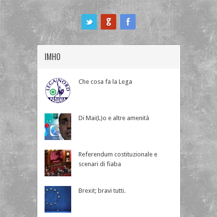
ook
IMHO
Che cosa fa la Lega
Di Mai(L)o e altre amenità
Referendum costituzionale e
scenari di fiaba
Brexit; bravi tutti.