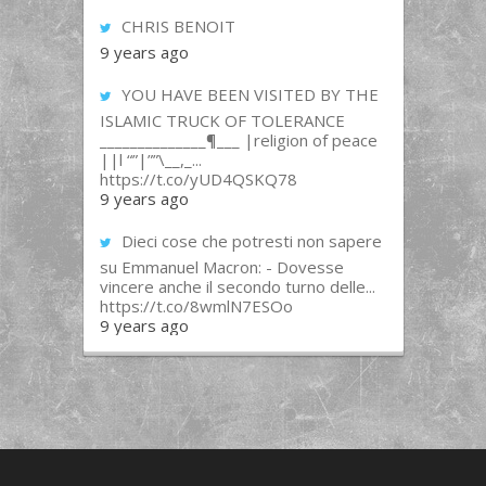
CHRIS BENOIT
9 years ago
YOU HAVE BEEN VISITED BY THE
ISLAMIC TRUCK OF TOLERANCE
______________¶___ |religion of peace
||l “”|””\__,_...
https://t.co/yUD4QSKQ78
9 years ago
Dieci cose che potresti non sapere
su Emmanuel Macron: - Dovesse
vincere anche il secondo turno delle...
https://t.co/8wmlN7ESOo
9 years ago