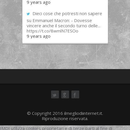
9 years ago
Dieci cose che potresti non sapere
su Emmanuel Macron: - Dovesse
vincere anche il secondo turno delle...
https://t.co/8wmlN7ESOo
9 years ago
ok
© Copyright 2016 ilmegliodiinternet.it.
Riproduzione riservata.
IMDI utilizza cookies proprietari e di terze parti al fine di