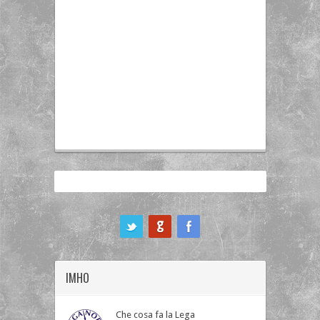
ook
IMHO
Che cosa fa la Lega