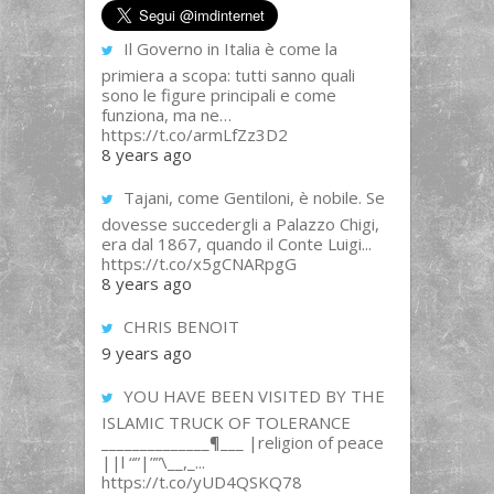
Il Governo in Italia è come la
primiera a scopa: tutti sanno quali
sono le figure principali e come
funziona, ma ne…
https://t.co/armLfZz3D2
8 years ago
Tajani, come Gentiloni, è nobile. Se
dovesse succedergli a Palazzo Chigi,
era dal 1867, quando il Conte Luigi...
https://t.co/x5gCNARpgG
8 years ago
CHRIS BENOIT
9 years ago
YOU HAVE BEEN VISITED BY THE
ISLAMIC TRUCK OF TOLERANCE
______________¶___ |religion of peace
||l “”|””\__,_...
https://t.co/yUD4QSKQ78