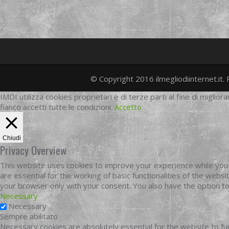
© Copyright 2016 ilmegliodiinternet.it. 
IMDI utilizza cookies proprietari e di terze parti al fine di migliora
fianco accetti tutte le condizioni.
Accetto
Chiudi
Privacy Overview
This website uses cookies to improve your experience while you 
are essential for the working of basic functionalities of the web
your browser only with your consent. You also have the option t
Necessary
Necessary
Sempre abilitato
Necessary cookies are absolutely essential for the website to fun