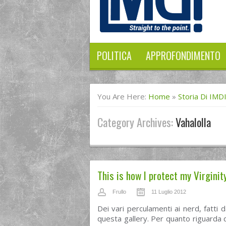
POLITICA
APPROFONDIMENTO
You Are Here:
Home
»
Storia Di IMD
Category Archives:
Vahalolla
This is how I protect my Virginit
Frullo
11 Luglio 2012
Dei vari perculamenti ai nerd, fatti 
questa gallery. Per quanto riguarda q