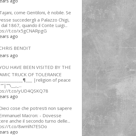
ears ago
ajani, come Gentiloni, è nobile. Se
esse succedergli a Palazzo Chigi,
 dal 1867, quando il Conte Luigi...
tps://t.co/x5gCNARpgG
ears ago
CHRIS BENOIT
ears ago
YOU HAVE BEEN VISITED BY THE
LAMIC TRUCK OF TOLERANCE
___________¶___ |religion of peace
“”|””\__,_...
tps://t.co/yUD4QSKQ78
ears ago
Dieci cose che potresti non sapere
 Emmanuel Macron: - Dovesse
cere anche il secondo turno delle...
tps://t.co/8wmlN7ESOo
ears ago