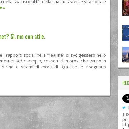
 della sua asocialità, della sua inesistente vita sociale
re
»
net? Sì, ma con stile.
 i rapporti sociali nella “real life” si svolgessero nello
nternet. Ad esempio, cessoni clamorosi che vanno in
veline e sciami di morti di figa che le inseguono
REC
I
a s
pri
htt