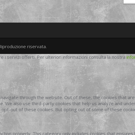
Riproduzione riservata.
twitter
googleplus
facebook
re i servizi offerti. Per ulteriori informazioni consulta la nostra
info
navigate through the website. Out of these, the cookies that ar
site. We also use third-party cookies that help us analyze and und
o opt-out of these cookies. But opting out of some of these cook
ction properly. This category only includes cookies that ensures 