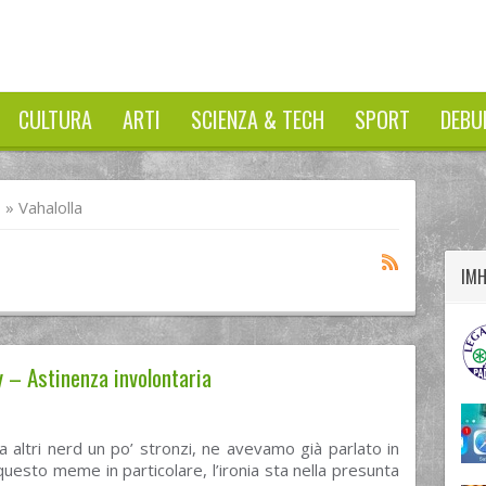
CULTURA
ARTI
SCIENZA & TECH
SPORT
DEBU
twitter
googleplus
facebook
I
»
Vahalolla
IM
y – Astinenza involontaria
da altri nerd un po’ stronzi, ne avevamo già parlato in
uesto meme in particolare, l’ironia sta nella presunta