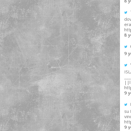
8 y
T
dov
era
ht
8 y
9 y
IS
___
||l 
ht
9 y
su
vin
ht
9 y