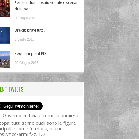
Referendum costituzionale e scenari
di fiaba
30 Luglio 2016
Brexit; bravi tutti.
2 Luglio 2016
Requiem per il PD
20 Giugno 2016
ENT TWEETS
l Governo in Italia è come la primiera
copa: tutti sanno quali sono le figure
ncipali e come funziona, ma ne…
ps://t.co/armLfZz3D2