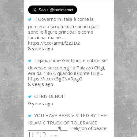
Il Governo in Italia è come la
primiera a scopa: tutti sanno quali
sono le figure principali e come
funziona, ma ne…
https://t.co/armLfZz3D2
8 years ago
Tajani, come Gentiloni, è nobile. Se
dovesse succedergli a Palazzo Chigi,
era dal 1867, quando il Conte Luigi...
https://t.co/x5gCNARpgG
8 years ago
CHRIS BENOIT
9 years ago
YOU HAVE BEEN VISITED BY THE
ISLAMIC TRUCK OF TOLERANCE
______________¶___ |religion of peace
||l “”|””\__,_...