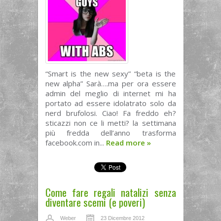
“Smart is the new sexy” “beta is the
new alpha” Sarà….ma per ora essere
admin del meglio di internet mi ha
portato ad essere idolatrato solo da
nerd brufolosi. Ciao! Fa freddo eh?
sticazzi non ce li metti? la settimana
più fredda dell’anno trasforma
facebook.com in...
Read more
»
Come fare regali natalizi senza
diventare scemi (e poveri)
Weber
23 Dicembre 2012