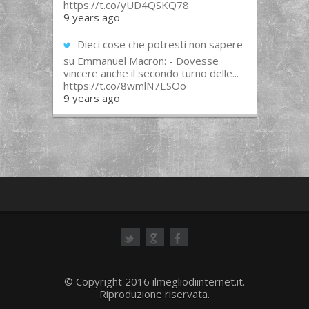
https://t.co/yUD4QSKQ78
9 years ago
Dieci cose che potresti non sapere
su Emmanuel Macron: - Dovesse
vincere anche il secondo turno delle...
https://t.co/8wmlN7ESOo
9 years ago
ok
© Copyright 2016 ilmegliodiinternet.it.
Riproduzione riservata.