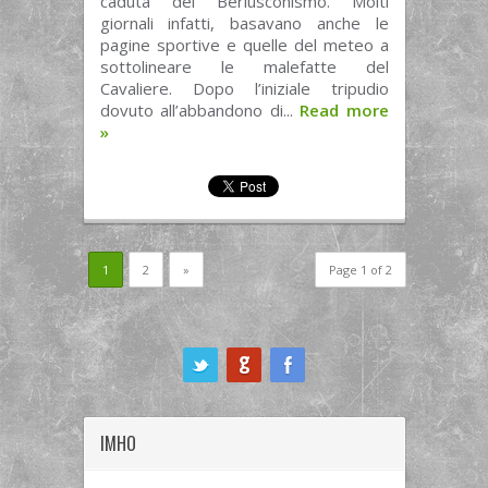
caduta del Berlusconismo. Molti
giornali infatti, basavano anche le
pagine sportive e quelle del meteo a
sottolineare le malefatte del
Cavaliere. Dopo l’iniziale tripudio
dovuto all’abbandono di...
Read more
»
1
2
»
Page 1 of 2
ook
IMHO