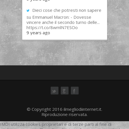
Dieci cose che potresti non sapere
su Emmanuel Macron: - Dovesse
vincere anche il secondo turno delle...
https://t.co/8wmlN7ESOo
9 years ago
ok
© Copyright 2016 ilmegliodiinternet.it.
Riproduzione riservata.
IMDI utilizza cookies proprietari e di terze parti al fine di