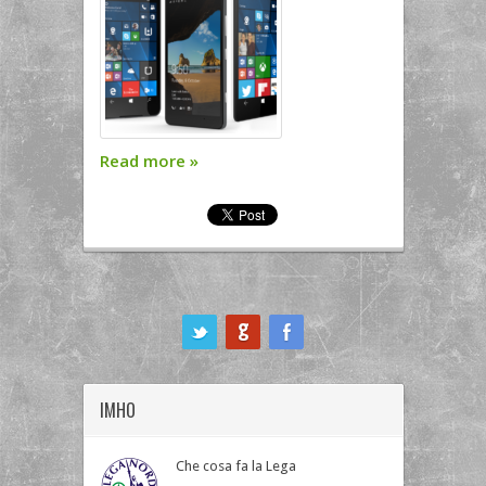
Read more
»
ook
IMHO
Che cosa fa la Lega