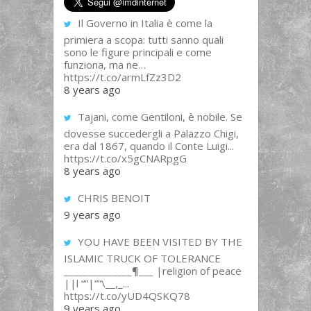
Il Governo in Italia è come la
primiera a scopa: tutti sanno quali
sono le figure principali e come
funziona, ma ne…
https://t.co/armLfZz3D2
8 years ago
Tajani, come Gentiloni, è nobile. Se
dovesse succedergli a Palazzo Chigi,
era dal 1867, quando il Conte Luigi...
https://t.co/x5gCNARpgG
8 years ago
CHRIS BENOIT
9 years ago
YOU HAVE BEEN VISITED BY THE
ISLAMIC TRUCK OF TOLERANCE
______________¶___ |religion of peace
||l “”|””\__,_...
https://t.co/yUD4QSKQ78
9 years ago