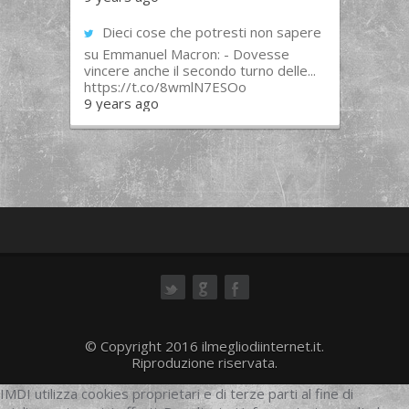
Dieci cose che potresti non sapere
su Emmanuel Macron: - Dovesse
vincere anche il secondo turno delle...
https://t.co/8wmlN7ESOo
9 years ago
ok
© Copyright 2016 ilmegliodiinternet.it.
Riproduzione riservata.
IMDI utilizza cookies proprietari e di terze parti al fine di