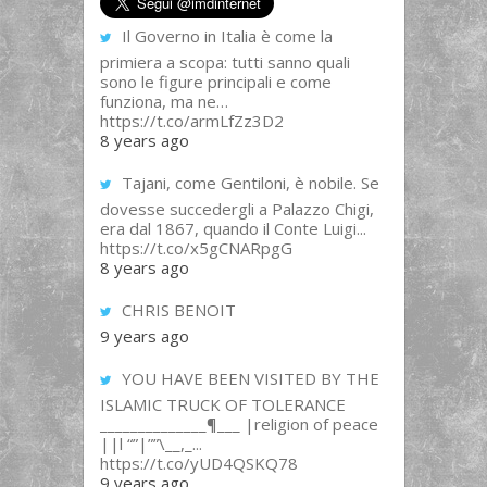
Il Governo in Italia è come la
primiera a scopa: tutti sanno quali
sono le figure principali e come
funziona, ma ne…
https://t.co/armLfZz3D2
8 years ago
Tajani, come Gentiloni, è nobile. Se
dovesse succedergli a Palazzo Chigi,
era dal 1867, quando il Conte Luigi...
https://t.co/x5gCNARpgG
8 years ago
CHRIS BENOIT
9 years ago
YOU HAVE BEEN VISITED BY THE
ISLAMIC TRUCK OF TOLERANCE
______________¶___ |religion of peace
||l “”|””\__,_...
https://t.co/yUD4QSKQ78
9 years ago