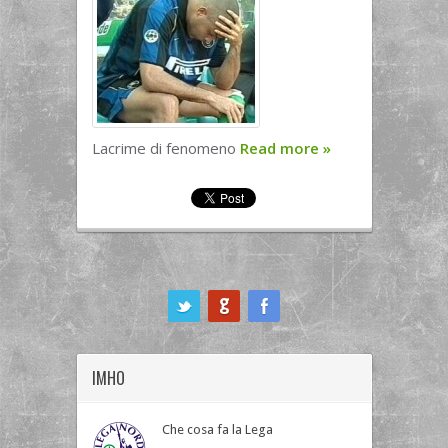
Lacrime di fenomeno
Read more
»
ook
IMHO
Che cosa fa la Lega