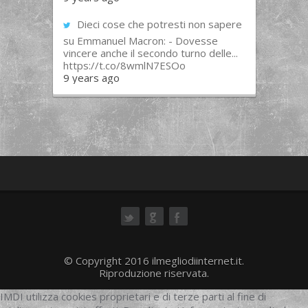
Dieci cose che potresti non sapere
su Emmanuel Macron: - Dovesse
vincere anche il secondo turno delle...
https://t.co/8wmlN7ESOo
9 years ago
ok
© Copyright 2016 ilmegliodiinternet.it.
Riproduzione riservata.
IMDI utilizza cookies proprietari e di terze parti al fine di