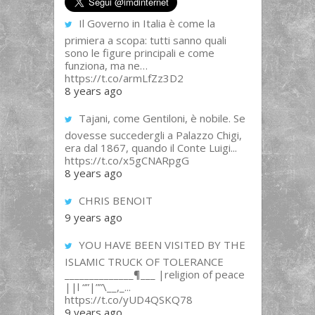
Il Governo in Italia è come la
primiera a scopa: tutti sanno quali
sono le figure principali e come
funziona, ma ne…
https://t.co/armLfZz3D2
8 years ago
Tajani, come Gentiloni, è nobile. Se
dovesse succedergli a Palazzo Chigi,
era dal 1867, quando il Conte Luigi...
https://t.co/x5gCNARpgG
8 years ago
CHRIS BENOIT
9 years ago
YOU HAVE BEEN VISITED BY THE
ISLAMIC TRUCK OF TOLERANCE
______________¶___ |religion of peace
||l “”|””\__,_...
https://t.co/yUD4QSKQ78
9 years ago