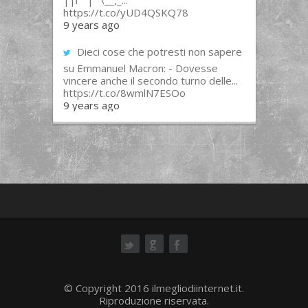
||l “”|””\__,_...
https://t.co/yUD4QSKQ78
9 years ago
Dieci cose che potresti non sapere
su Emmanuel Macron: - Dovesse
vincere anche il secondo turno delle...
https://t.co/8wmlN7ESOo
9 years ago
ok
© Copyright 2016 ilmegliodiinternet.it.
Riproduzione riservata.