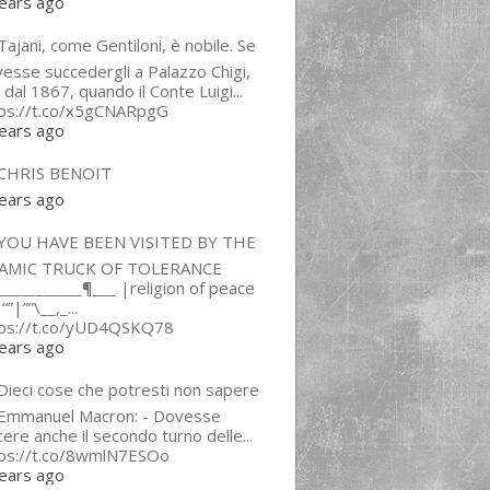
ears ago
ajani, come Gentiloni, è nobile. Se
esse succedergli a Palazzo Chigi,
 dal 1867, quando il Conte Luigi...
tps://t.co/x5gCNARpgG
ears ago
CHRIS BENOIT
ears ago
YOU HAVE BEEN VISITED BY THE
LAMIC TRUCK OF TOLERANCE
___________¶___ |religion of peace
“”|””\__,_...
tps://t.co/yUD4QSKQ78
ears ago
Dieci cose che potresti non sapere
 Emmanuel Macron: - Dovesse
cere anche il secondo turno delle...
tps://t.co/8wmlN7ESOo
ears ago