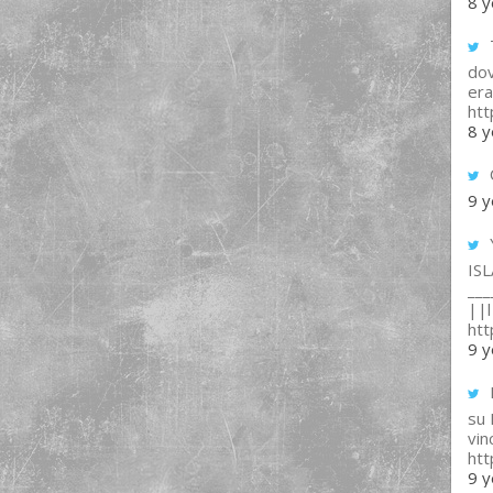
8 y
T
dov
era
ht
8 y
9 y
IS
___
||l 
ht
9 y
su
vin
ht
9 y