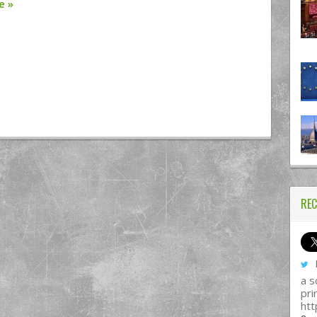
re
»
REC
I
a s
pri
htt