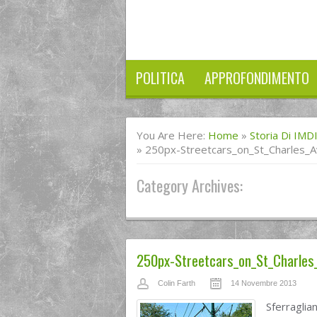
POLITICA
APPROFONDIMENTO
You Are Here:
Home
»
Storia Di IMD
»
250px-Streetcars_on_St_Charles_
Category Archives:
250px-Streetcars_on_St_Charles
Colin Farth
14 Novembre 2013
Sferragli