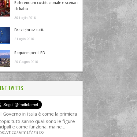
Referendum costituzionale e scenari
di fiaba
30 Luglio 2016
Brexit; bravi tutti.
2 Luglio 2016
Requiem per il PD
20 Giugno 2016
ENT TWEETS
l Governo in Italia è come la primiera
copa: tutti sanno quali sono le figure
ncipali e come funziona, ma ne…
ps://t.co/armLfZz3D2