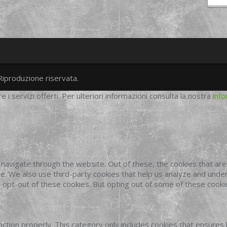
Riproduzione riservata.
twitter
googleplus
facebook
re i servizi offerti. Per ulteriori informazioni consulta la nostra
info
navigate through the website. Out of these, the cookies that ar
site. We also use third-party cookies that help us analyze and und
o opt-out of these cookies. But opting out of some of these cook
ction properly. This category only includes cookies that ensures 