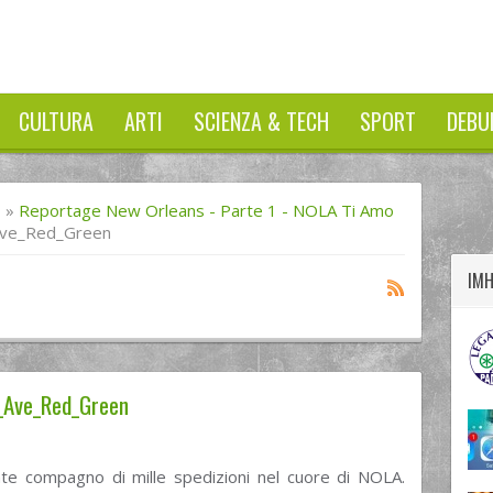
CULTURA
ARTI
SCIENZA & TECH
SPORT
DEBU
twitter
googleplus
facebook
I
»
Reportage New Orleans - Parte 1 - NOLA Ti Amo
Ave_Red_Green
IM
_Ave_Red_Green
ante compagno di mille spedizioni nel cuore di NOLA.