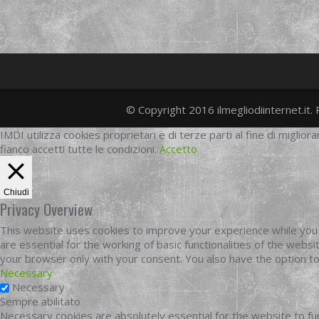
© Copyright 2016 ilmegliodiinternet.it. 
IMDI utilizza cookies proprietari e di terze parti al fine di migliora
fianco accetti tutte le condizioni.
Accetto
Chiudi
Privacy Overview
This website uses cookies to improve your experience while you 
are essential for the working of basic functionalities of the web
your browser only with your consent. You also have the option t
Necessary
Necessary
Sempre abilitato
Necessary cookies are absolutely essential for the website to fun