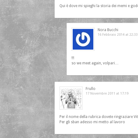
Qui è dove mi spieghi la storia dei memi e g
Nora Bucchi
16 Febbraio 2014 at 22:33
!!!
so we meet again, volpari…
Frullo
17 Novembre 2011 at 17:19
Per il nome della rubrica dovete ringraziare Vit
Per gli sban adesso mi metto al lavoro