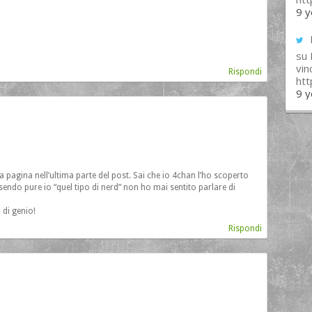
9 y
su
vin
Rispondi
ht
9 y
 la pagina nell’ultima parte del post. Sai che io 4chan l’ho scoperto
ndo pure io “quel tipo di nerd” non ho mai sentito parlare di
 di genio!
Rispondi