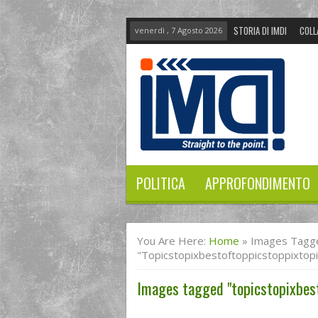
STORIA DI IMDI
COLL
venerdì , 7 Agosto 2026
POLITICA
APPROFONDIMENTO
You Are Here:
Home
»
Images Tagg
"topicstopixbestoftoppicstoppixtopi
Images tagged "topicstopixbes