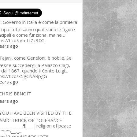
l Governo in Italia è come la primiera
copa: tutti sanno quali sono le figure
ncipali e come funziona, ma ne…
ps://t.co/armLfZz3D2
ears ago
ajani, come Gentiloni, è nobile. Se
esse succedergli a Palazzo Chigi,
 dal 1867, quando il Conte Luigi...
tps://t.co/x5gCNARpgG
ears ago
CHRIS BENOIT
ears ago
YOU HAVE BEEN VISITED BY THE
LAMIC TRUCK OF TOLERANCE
___________¶___ |religion of peace
“”|””\__,_...
tps://t.co/yUD4QSKQ78