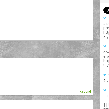
I
a s
pri
htt
8 y
T
dov
era
ht
8 y
9 y
Rispondi
IS
___
||l 
ht