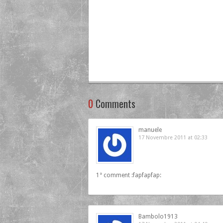
0
Comments
manuele
17 Novembre 2011 at 02:33
1° comment :fapfapfap:
Bambolo1913