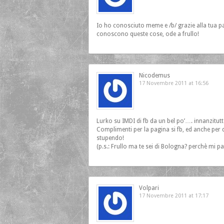
Io ho conosciuto meme e /b/ grazie alla tua p
conoscono queste cose, ode a frullo!
Nicodemus
17 Novembre 2011 at 16:56
Lurko su IMDI di fb da un bel po’…. innanzitutto:
Complimenti per la pagina si fb, ed anche per q
stupendo!
(p.s.: Frullo ma te sei di Bologna? perchè mi pa
Volpari
17 Novembre 2011 at 17:17