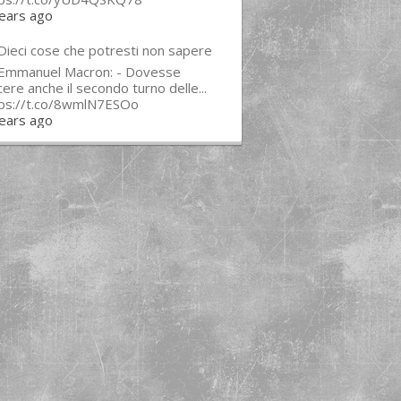
ears ago
Dieci cose che potresti non sapere
 Emmanuel Macron: - Dovesse
cere anche il secondo turno delle...
tps://t.co/8wmlN7ESOo
ears ago