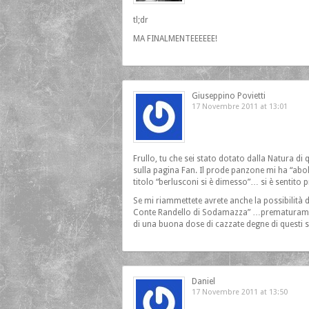
tl;dr
MA FINALMENTEEEEEE!
Giuseppino Povietti
17 Novembre 2011 at 13:01
Frullo, tu che sei stato dotato dalla Natura di 
sulla pagina Fan. Il prode panzone mi ha “abol
titolo “berlusconi si è dimesso”… si è sentito 
Se mi riammettete avrete anche la possibilità 
Conte Randello di Sodamazza” …prematuramente
di una buona dose di cazzate degne di questi s
Daniel
17 Novembre 2011 at 13:50