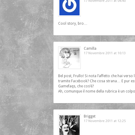
17 Novembre 2011 at 04:40
Cool story, bro…
Camilla
17 Novembre 2011 at 10:13
Bel post, Frullo! Si nota l’affetto che hai verso
tramite Facebook? Che cosa strana… E pur esse
Gamefaqs, che cos’è?
Ah, comunque il nome della rubrica è un colpo
Brigget
17 Novembre 2011 at 12:25