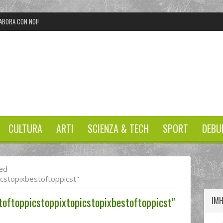
ABORA CON NOI!
CULTURA
ARTI
SCIENZA & TECH
SPORT
DEBU
twitter
googleplus
facebook
ed
cstopixbestoftoppicst"
toftoppicstoppixtopicstopixbestoftoppicst"
IM