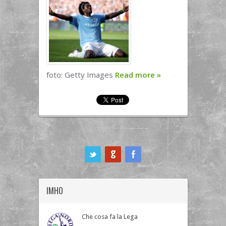
foto: Getty Images
Read more
»
ook
IMHO
Che cosa fa la Lega