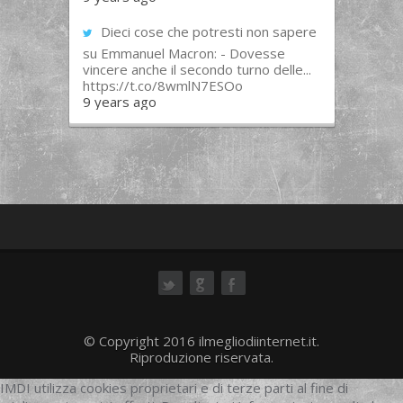
Dieci cose che potresti non sapere
su Emmanuel Macron: - Dovesse
vincere anche il secondo turno delle...
https://t.co/8wmlN7ESOo
9 years ago
ok
© Copyright 2016 ilmegliodiinternet.it.
Riproduzione riservata.
IMDI utilizza cookies proprietari e di terze parti al fine di