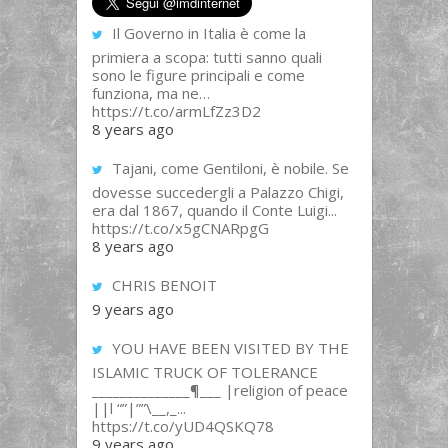
Il Governo in Italia è come la
primiera a scopa: tutti sanno quali
sono le figure principali e come
funziona, ma ne…
https://t.co/armLfZz3D2
8 years ago
Tajani, come Gentiloni, è nobile. Se
dovesse succedergli a Palazzo Chigi,
era dal 1867, quando il Conte Luigi...
https://t.co/x5gCNARpgG
8 years ago
CHRIS BENOIT
9 years ago
YOU HAVE BEEN VISITED BY THE
ISLAMIC TRUCK OF TOLERANCE
______________¶___ |religion of peace
||l “”|””\__,_...
https://t.co/yUD4QSKQ78
9 years ago