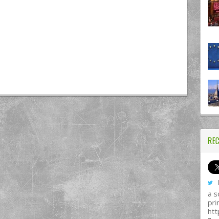
REC
I
a s
pri
htt