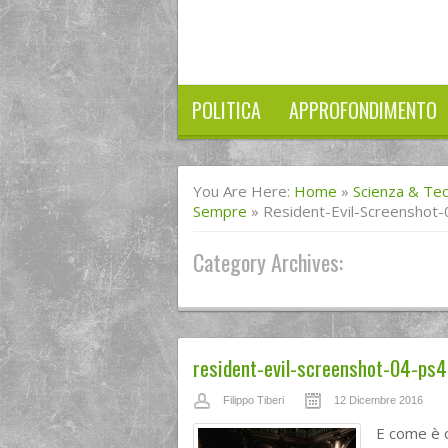
POLITICA
APPROFONDIMENTO
You Are Here:
Home
»
Scienza & Te
Sempre
»
Resident-Evil-Screenshot
Category Archives:
resident-evil-screenshot-04-ps
Filippo Tiberi
12 Dicembre 2016
E come è 