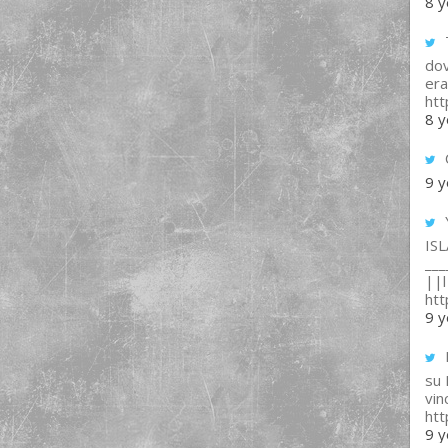
8 y
T
dov
era
ht
8 y
9 y
IS
___
||l 
ht
9 y
su
vin
ht
9 y