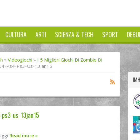
CULTURA
ARTI
SCIENZA & TECH
SPORT
DEBU
twitter
googleplus
facebook
ch
»
Videogiochi
»
I 5 Migliori Giochi Di Zombie Di
-04-Ps4-Ps3-Us-13jan15
IM
4-ps3-us-13jan15
oggi
Read more
»