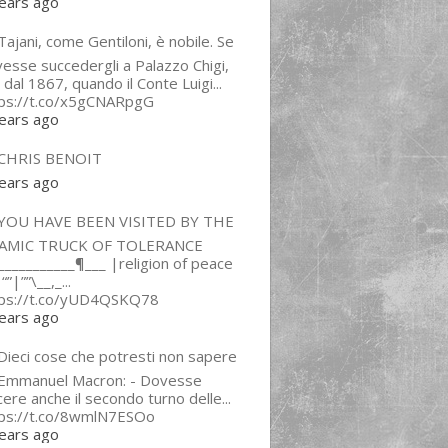
ears ago
ajani, come Gentiloni, è nobile. Se
esse succedergli a Palazzo Chigi,
 dal 1867, quando il Conte Luigi...
tps://t.co/x5gCNARpgG
ears ago
CHRIS BENOIT
ears ago
YOU HAVE BEEN VISITED BY THE
LAMIC TRUCK OF TOLERANCE
___________¶___ |religion of peace
“”|””\__,_...
tps://t.co/yUD4QSKQ78
ears ago
Dieci cose che potresti non sapere
 Emmanuel Macron: - Dovesse
cere anche il secondo turno delle...
tps://t.co/8wmlN7ESOo
ears ago