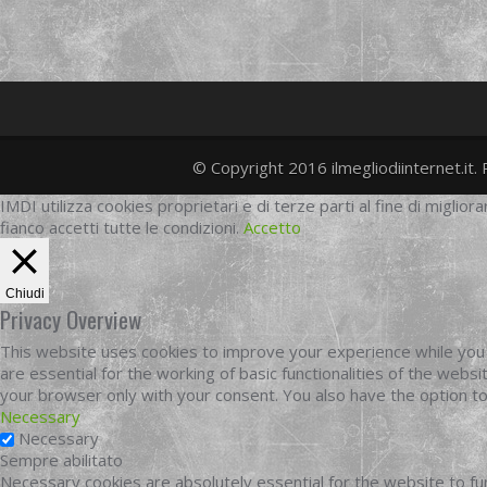
© Copyright 2016 ilmegliodiinternet.it. 
IMDI utilizza cookies proprietari e di terze parti al fine di migliora
fianco accetti tutte le condizioni.
Accetto
Chiudi
Privacy Overview
This website uses cookies to improve your experience while you 
are essential for the working of basic functionalities of the web
your browser only with your consent. You also have the option t
Necessary
Necessary
Sempre abilitato
Necessary cookies are absolutely essential for the website to fun