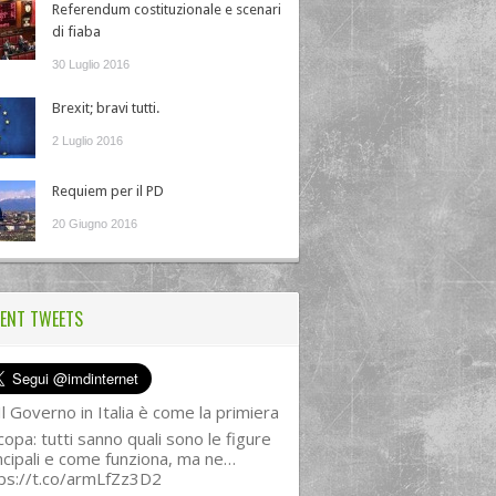
Referendum costituzionale e scenari
di fiaba
30 Luglio 2016
Brexit; bravi tutti.
2 Luglio 2016
Requiem per il PD
20 Giugno 2016
ENT TWEETS
l Governo in Italia è come la primiera
copa: tutti sanno quali sono le figure
ncipali e come funziona, ma ne…
ps://t.co/armLfZz3D2