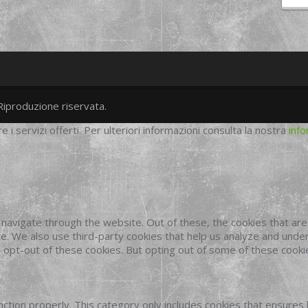
Riproduzione riservata.
twitter
googleplus
facebook
re i servizi offerti. Per ulteriori informazioni consulta la nostra
info
navigate through the website. Out of these, the cookies that ar
site. We also use third-party cookies that help us analyze and und
o opt-out of these cookies. But opting out of some of these cook
ction properly. This category only includes cookies that ensures 