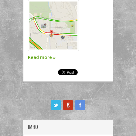
Read more
»
ook
IMHO