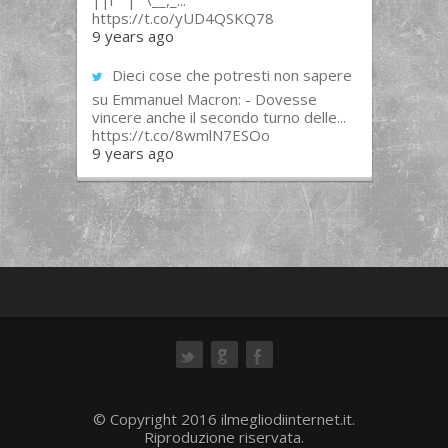
||l “”|””\__,_...
https://t.co/yUD4QSKQ78
9 years ago
Dieci cose che potresti non sapere
su Emmanuel Macron: - Dovesse
vincere anche il secondo turno delle...
https://t.co/8wmlN7ESOo
9 years ago
ok
© Copyright 2016 ilmegliodiinternet.it.
Riproduzione riservata.