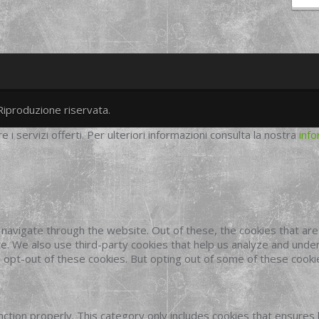
Riproduzione riservata.
twitter
googleplus
facebook
re i servizi offerti. Per ulteriori informazioni consulta la nostra
info
navigate through the website. Out of these, the cookies that ar
site. We also use third-party cookies that help us analyze and und
o opt-out of these cookies. But opting out of some of these cook
ction properly. This category only includes cookies that ensures 