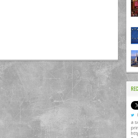
REC
I
a s
pri
htt