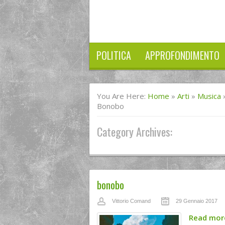
POLITICA
APPROFONDIMENTO
You Are Here:
Home
»
Arti
»
Musica
Bonobo
Category Archives:
bonobo
Vittorio Comand
29 Gennaio 2017
Read mo