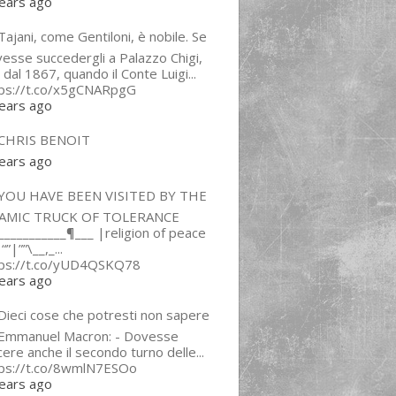
ears ago
ajani, come Gentiloni, è nobile. Se
esse succedergli a Palazzo Chigi,
 dal 1867, quando il Conte Luigi...
tps://t.co/x5gCNARpgG
ears ago
CHRIS BENOIT
ears ago
YOU HAVE BEEN VISITED BY THE
LAMIC TRUCK OF TOLERANCE
___________¶___ |religion of peace
“”|””\__,_...
tps://t.co/yUD4QSKQ78
ears ago
Dieci cose che potresti non sapere
 Emmanuel Macron: - Dovesse
cere anche il secondo turno delle...
tps://t.co/8wmlN7ESOo
ears ago