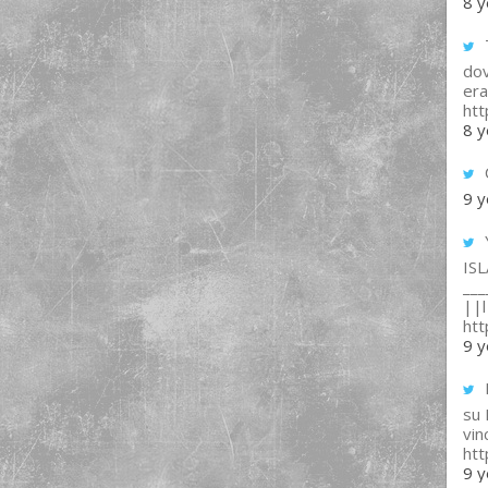
8 y
T
dov
era
ht
8 y
9 y
IS
___
||l 
ht
9 y
su
vin
ht
9 y