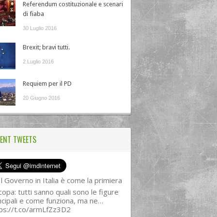
Referendum costituzionale e scenari
di fiaba
30 Luglio 2016
Brexit; bravi tutti.
2 Luglio 2016
Requiem per il PD
20 Giugno 2016
ENT TWEETS
l Governo in Italia è come la primiera
copa: tutti sanno quali sono le figure
ncipali e come funziona, ma ne…
ps://t.co/armLfZz3D2