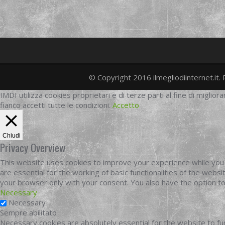
© Copyright 2016 ilmegliodiinternet.it. 
IMDI utilizza cookies proprietari e di terze parti al fine di migliora
fianco accetti tutte le condizioni.
Accetto
Chiudi
Privacy Overview
This website uses cookies to improve your experience while you 
are essential for the working of basic functionalities of the web
your browser only with your consent. You also have the option t
Necessary
Necessary
Sempre abilitato
Necessary cookies are absolutely essential for the website to fun