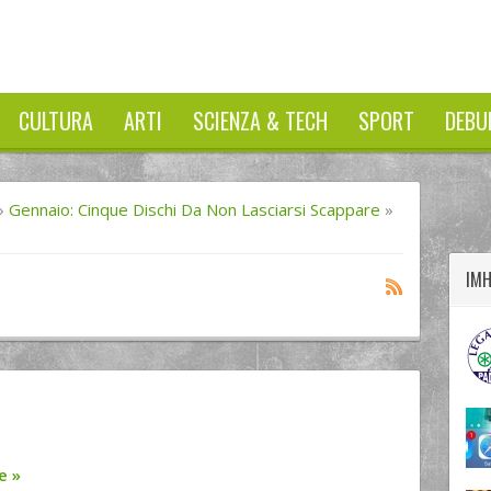
CULTURA
ARTI
SCIENZA & TECH
SPORT
DEBU
twitter
googleplus
facebook
»
Gennaio: Cinque Dischi Da Non Lasciarsi Scappare
»
IM
re
»